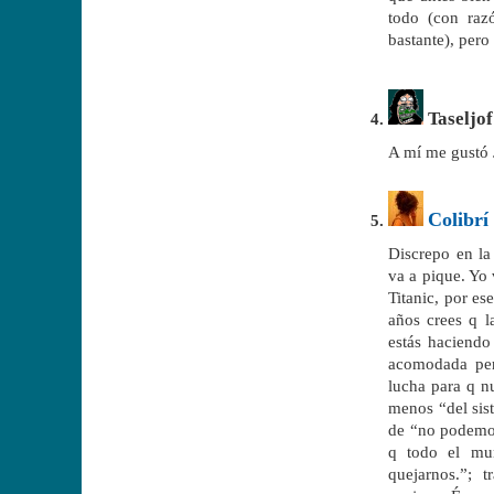
todo (con raz
bastante), per
Taseljof
A mí me gustó 
Colibrí 
Discrepo en la
va a pique. Yo
Titanic, por es
años crees q l
estás haciendo
acomodada per
lucha para q n
menos “del sis
de “no podemos
q todo el mu
quejarnos.”; 