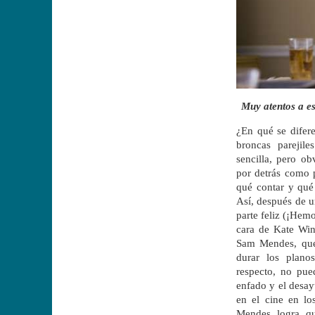
Muy atentos a es
¿En qué se difer
broncas parejile
sencilla, pero ob
por detrás como p
qué contar y qué
Así, después de u
parte feliz (¡Hemo
cara de Kate Wins
Sam Mendes, que
durar los plano
respecto, no pue
enfado y el desa
en el cine en l
Mendes logra qu