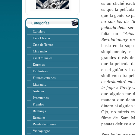
es un cliché exclu
es que la película
que la gente se p
no son los de Ti
Categorías
película debe se
Cartelera
falta un
“Años
Cine Clásico
Revolutionary ro
Cine de Terror
hasta en la sopa
simplemente, el
Cine malo
grandes dosis de
CineOnline.es
que la película d
Estrenos
en el guión y lo 
Exclusivas
símil con otra p
Futuros estrenos
os deslumbró en
Literatura
la fuga
a
Pretty
Noticias
que alguien me 
Preestrenos
manera que dentr
Premios
dinero si alguien
Rankings
Ojo, no miréis es
filme de Sam M
Remakes
patatas deluxe a v
Rueda de prensa
Videojuegos
Revolutionary ro