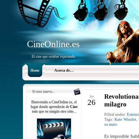
CineOnline.es
El cine que estabas esperando
Home
Acerca de…
Si eres nuevo...
Revolutio
Jan
26
Bienvenido a CineOnline.es, el
milagro
lugar donde aprenderás de
Cine
más que en ningún otro sitio...
Filled under:
Estren
Tags:
Kate Winslet
,
os mato
Es imposible hab