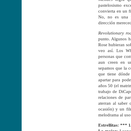
pastelosismo exce
convierta en un f
No, no es una p
dirección mereced
Revolutionary r
punto. Algunos h
Rose hubieran so
veo así. Los Wh
personas que com
aun creen en un
sepamos que la c
que tiene dónde 
apartar para pode
años 50 (el matri
trabajo de DiCapri
relaciones de pa
aterran al saber
ocasión) y un fi
melodrama al uso.
Estrellitas: *** 1
Lo mejor
: Leon