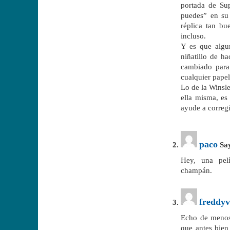
portada de Su
puedes” en su
réplica tan b
incluso.
Y es que algu
niñatillo de h
cambiado para
cualquier papel
Lo de la Winsle
ella misma, es 
ayude a corregi
paco
Say
Hey, una pel
champán.
freddyv
Echo de menos
que antes bien