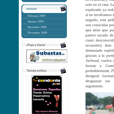
solo en el cine: L
Archivo
explorado ya todo 
si no tuviéramos s
February 2009
negarlo, esta pe
January 2009
son conocidas por
December 2008
que tiene que pe
November 2008
parece sacado de
cuasi desconocid
secuestro
). Aun 
¡Puja y Gana!
demasiado espíri
gracias a la port
Jarhead
, vuelve 
beauty
y
Cami
probablemente,
P
Tienda erótica
desigual: Leona
desguazar sus 
argumento.