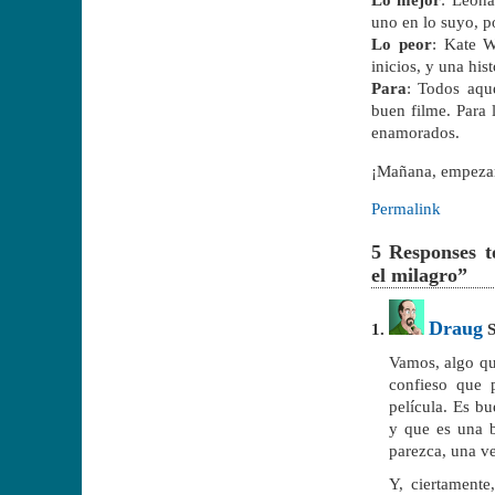
uno en lo suyo, po
Lo peor
: Kate W
inicios, y una his
Para
: Todos aque
buen filme. Para 
enamorados.
¡Mañana, empezam
Permalink
5 Responses 
el milagro”
Draug
S
Vamos, algo que
confieso que 
película. Es bu
y que es una b
parezca, una ve
Y, ciertament